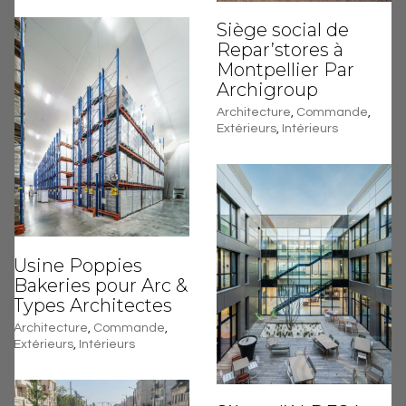
Siège social de
Repar’stores à
Montpellier Par
Archigroup
Architecture
,
Commande
,
Extérieurs
,
Intérieurs
Usine Poppies
Bakeries pour Arc &
Types Architectes
Architecture
,
Commande
,
Extérieurs
,
Intérieurs