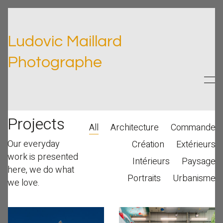
Ludovic Maillard
Photographe
Projects
All
Architecture
Commande
Our everyday
Création
Extérieurs
work is presented
Intérieurs
Paysage
here, we do what
Portraits
Urbanisme
we love.