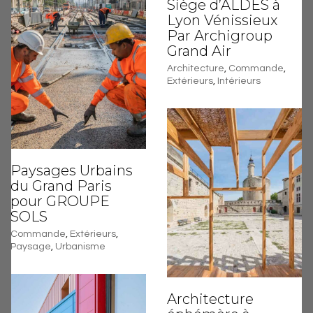
Siège d’ALDES à
Lyon Vénissieux
Par Archigroup
Grand Air
Architecture
,
Commande
,
Extérieurs
,
Intérieurs
Paysages Urbains
du Grand Paris
pour GROUPE
SOLS
Commande
,
Extérieurs
,
Paysage
,
Urbanisme
Architecture