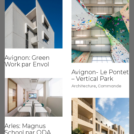
Avignon: Green
Work par Envol
Avignon- Le Pontet
– Vertical Park
Architecture
,
Commande
Arles: Magnus
School par ODA