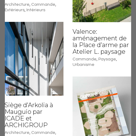
Architecture
,
Commande
,
Extérieurs
,
Intérieurs
Valence:
aménagement de
la Place d’arme par
Atelier L. paysage
Commande
,
Paysage
,
Urbanisme
Siège d’Arkolia à
Mauguio par
ICADE et
ARCHIGROUP
Architecture
,
Commande
,