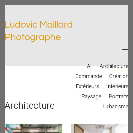
Ludovic Maillard
Photographe
All
Architecture
Commande
Création
Extérieurs
Intérieurs
Paysage
Portraits
Architecture
Urbanisme