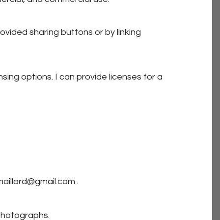
ided sharing buttons or by linking
ing options. I can provide licenses for a
maillard@gmail.com .
 photographs.