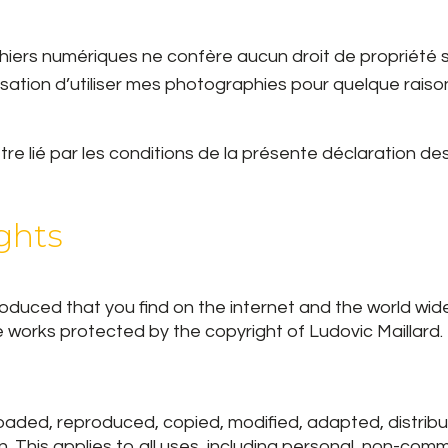
ichiers numériques ne confère aucun droit de propriété 
risation d’utiliser mes photographies pour quelque raiso
tre lié par les conditions de la présente déclaration des
ghts
duced that you find on the internet and the world wide
re works protected by the copyright of Ludovic Maillard.
ed, reproduced, copied, modified, adapted, distributed
n. This applies to all uses, including personal, non-com