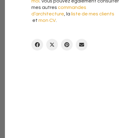
moi
. Vous pouvez également consulter
mes autres
commandes
d’architecture
, la
liste de mes clients
et
mon CV
.