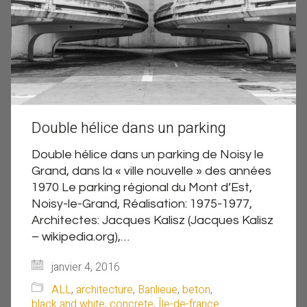
Double hélice dans un parking
Double hélice dans un parking de Noisy le
Grand, dans la « ville nouvelle » des années
1970 Le parking régional du Mont d’Est,
Noisy-le-Grand, Réalisation: 1975-1977,
Architectes: Jacques Kalisz (Jacques Kalisz
– wikipedia.org),…
janvier 4, 2016
ALL
,
architecture
,
Banlieue
,
beton
,
black and white
,
concrete
,
Île-de-france