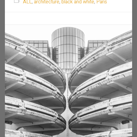
ALL
,
architecture
,
black and white
,
Paris