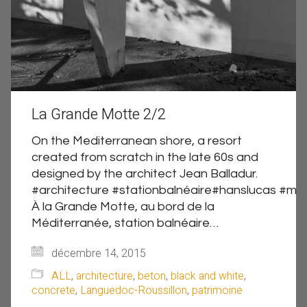
La Grande Motte 2/2
On the Mediterranean shore, a resort
created from scratch in the late 60s and
designed by the architect Jean Balladur.
#architecture #stationbalnéaire#hanslucas #me
À la Grande Motte, au bord de la
Méditerranée, station balnéaire…
décembre 14, 2015
ALL
,
architecture
,
beton
,
black and white
,
concrete
,
Languedoc-Roussillon
,
patrimoine