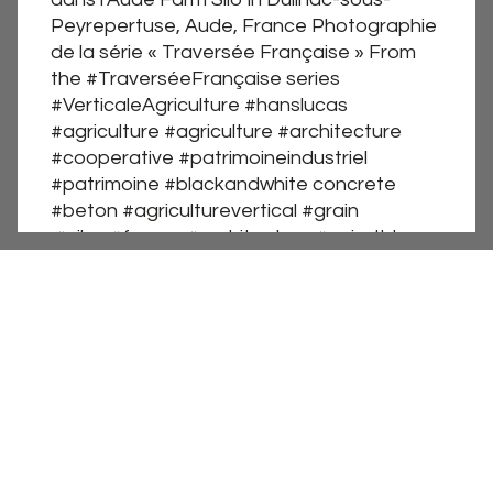
Peyrepertuse, Aude, France Photographie
de la série « Traversée Française » From
the #TraverséeFrançaise series
#VerticaleAgriculture #hanslucas
#agriculture #agriculture #architecture
#cooperative #patrimoineindustriel
#patrimoine #blackandwhite concrete
#beton #agriculturevertical #grain
#silos #france #architecture #noiretblanc
#blackandwhite #brut #art #black
#architexture
#picoftheday #photooftheday #print
#tirage #fineart #LanguedocRoussillon
décembre 2, 2015
agriculture
,
architecture
,
beton
,
black and white
,
concrete
,
Languedoc-Roussillon