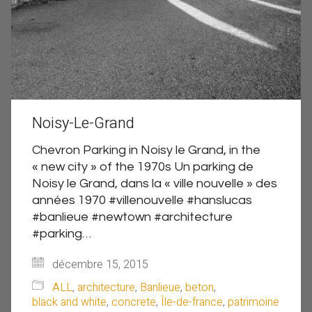
Noisy-Le-Grand
Chevron Parking in Noisy le Grand, in the
« new city » of the 1970s Un parking de
Noisy le Grand, dans la « ville nouvelle » des
années 1970 #villenouvelle #hanslucas
#banlieue #newtown #architecture
#parking…
décembre 15, 2015
ALL
,
architecture
,
Banlieue
,
beton
,
black and white
,
concrete
,
Île-de-france
,
patrimoine