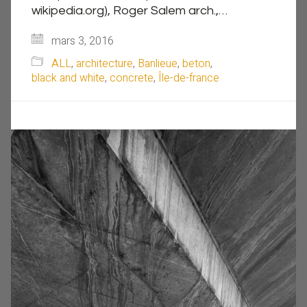
wikipedia.org), Roger Salem arch.,…
mars 3, 2016
ALL
,
architecture
,
Banlieue
,
beton
,
black and white
,
concrete
,
Île-de-france