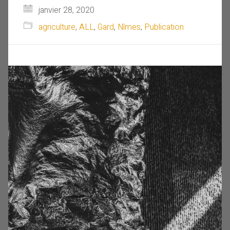
janvier 28, 2020
agriculture
,
ALL
,
Gard
,
Nîmes
,
Publication