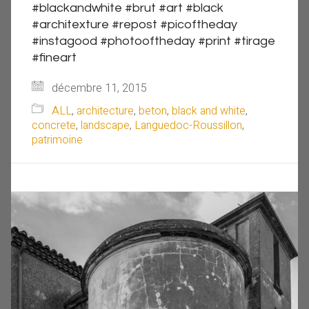
#blackandwhite #brut #art #black
#architexture #repost #picoftheday
#instagood #photooftheday #print #tirage
#fineart
décembre 11, 2015
ALL
,
architecture
,
beton
,
black and white
,
concrete
,
landscape
,
Languedoc-Roussillon
,
patrimoine