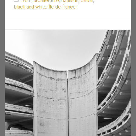
ALL
,
architecture
,
Banlieue
,
beton
,
black and white
,
Île-de-france