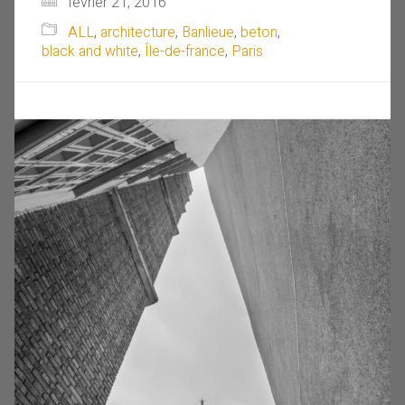
février 21, 2016
ALL
,
architecture
,
Banlieue
,
beton
,
black and white
,
Île-de-france
,
Paris