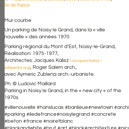
Île-de-france
Mur courbe
Un parking de Noisy le Grand, dans la « ville
nouvelle » des années 1970
Parking régional du Mont d’Est, Noisy-le-Grand,
Réalisation: 1975-1977,
Architectes: Jacques Kalisz
(
Jacques Kalisz –
, Roger Salem arch.,
wikipedia.org)
avec Aymeric Zublena arch.-urbaniste.
Ph. © Ludovic Maillard
Parking in Noisy le Grand, in the « new city » of the
1970s
#villenouvelle #hanslucas #banlieue#newtown #arch
#parking #iledefrance#noisylegrand #concrete
#beton #france #noiretblanc
#blackandwhite #brut #art #black#architexture #pi