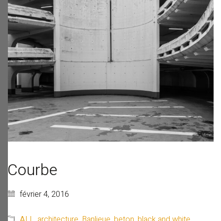
Courbe
février 4, 2016
ALL
,
architecture
,
Banlieue
,
beton
,
black and white
,