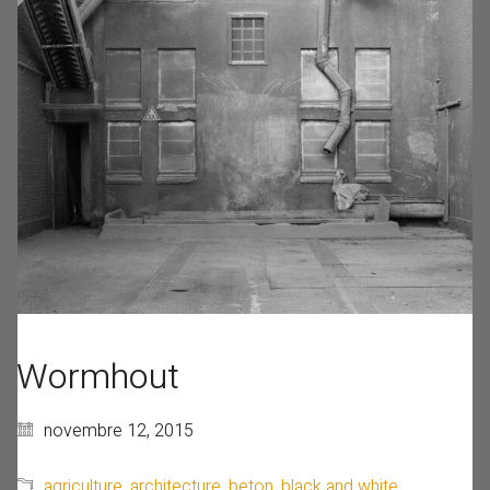
Wormhout
novembre 12, 2015
agriculture
,
architecture
,
beton
,
black and white
,