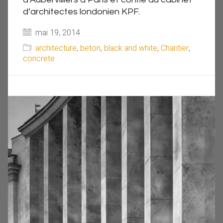
d’architectes londonien KPF.
mai 19, 2014
architecture
,
beton
,
black and white
,
Chantier
,
concrete