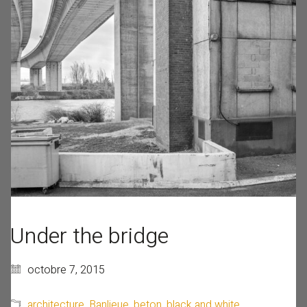
Under the bridge
octobre 7, 2015
architecture
,
Banlieue
,
beton
,
black and white
,