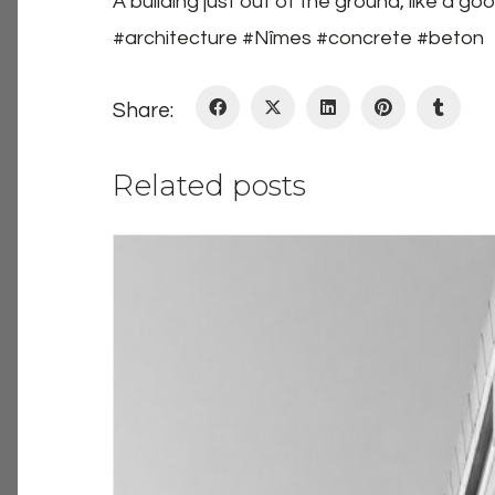
A building just out of the ground, like a 
#architecture #Nîmes #concrete #beton
Share:
Related posts