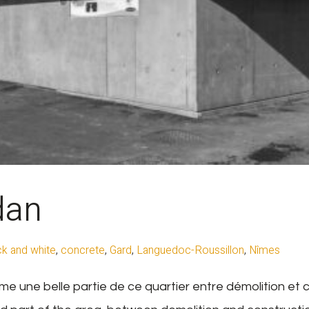
dan
ck and white
,
concrete
,
Gard
,
Languedoc-Roussillon
,
Nîmes
me une belle partie de ce quartier entre démolition et 