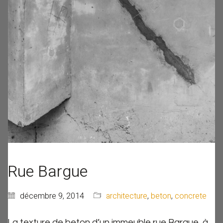
Rue Bargue
décembre 9, 2014
architecture
,
beton
,
concrete
La texture de beton d’un immeuble rue Bargue, à