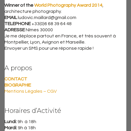
Winner of the
World Photography Award 2014
,
architecture photography.
EMAIL
ludovic.maillard@gmail.com
TELEPHONE
+33(0)6 68 39 64 48
ADRESSE
Nîmes 30000
Je me déplace partout en France, et très souvent à
Montpellier, Lyon, Avignon et Marseille.
Envoyer un SMS pour une réponse rapide !
A propos
CONTACT
BIOGRAPHIE
Mentions Légales – CGV
Horaires d’Activité
Lundi:
9h à 18h
Mardi:
9h à 18h