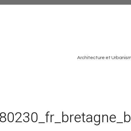
Architecture et Urbanis
0230_fr_bretagne_ba