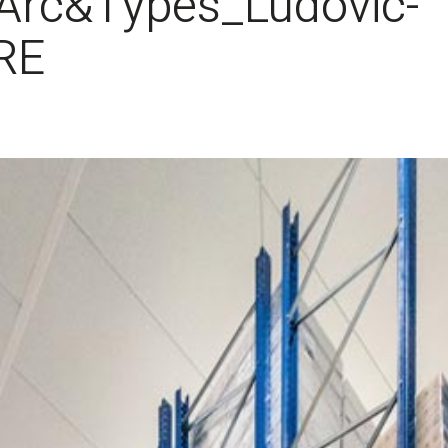
rc&Types_Ludovic-
RE