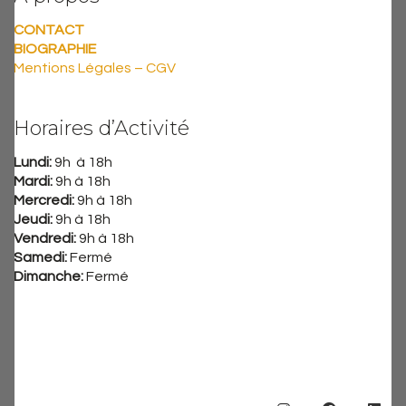
CONTACT
BIOGRAPHIE
Mentions Légales – CGV
Horaires d’Activité
Lundi:
9h à 18h
Mardi:
9h à 18h
Mercredi:
9h à 18h
Jeudi:
9h à 18h
Vendredi:
9h à 18h
Samedi:
Fermé
Dimanche:
Fermé