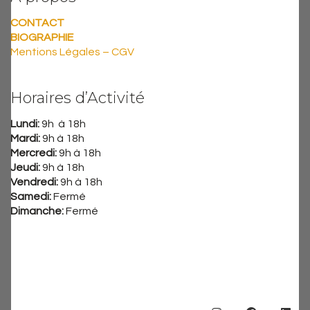
CONTACT
BIOGRAPHIE
Mentions Légales – CGV
Horaires d’Activité
Lundi:
9h à 18h
Mardi:
9h à 18h
Mercredi:
9h à 18h
Jeudi:
9h à 18h
Vendredi:
9h à 18h
Samedi:
Fermé
Dimanche:
Fermé