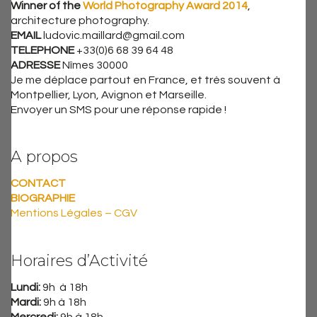
Winner of the
World Photography Award 2014
,
architecture photography.
EMAIL
ludovic.maillard@gmail.com
TELEPHONE
+33(0)6 68 39 64 48
ADRESSE
Nîmes 30000
Je me déplace partout en France, et très souvent à
Montpellier, Lyon, Avignon et Marseille.
Envoyer un SMS pour une réponse rapide !
A propos
CONTACT
BIOGRAPHIE
Mentions Légales – CGV
Horaires d’Activité
Lundi:
9h à 18h
Mardi:
9h à 18h
Mercredi:
9h à 18h