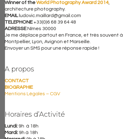
Winner of the
World Photography Award 2014
,
architecture photography.
EMAIL
ludovic.maillard@gmail.com
TELEPHONE
+33(0)6 68 39 64 48
ADRESSE
Nîmes 30000
Je me déplace partout en France, et très souvent à
Montpellier, Lyon, Avignon et Marseille.
Envoyer un SMS pour une réponse rapide !
A propos
CONTACT
BIOGRAPHIE
Mentions Légales – CGV
Horaires d’Activité
Lundi:
9h à 18h
Mardi:
9h à 18h