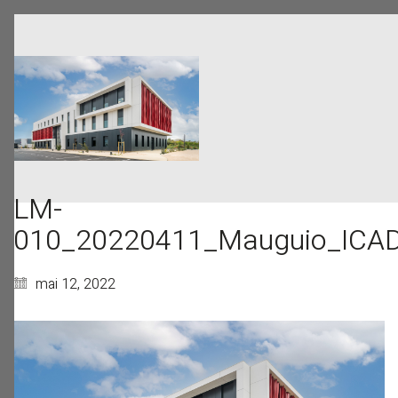
LM-
010_20220411_Mauguio_ICA
mai 12, 2022