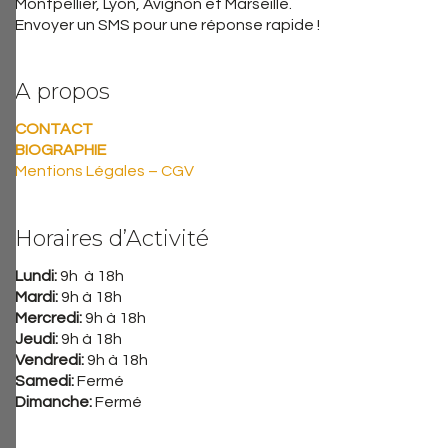
Montpellier, Lyon, Avignon et Marseille.
Envoyer un SMS pour une réponse rapide !
A propos
CONTACT
BIOGRAPHIE
Mentions Légales – CGV
Horaires d’Activité
Lundi:
9h à 18h
Mardi:
9h à 18h
Mercredi:
9h à 18h
Jeudi:
9h à 18h
Vendredi:
9h à 18h
Samedi:
Fermé
Dimanche:
Fermé