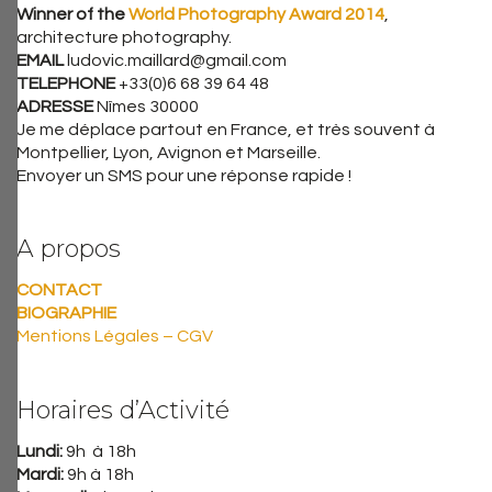
Winner of the
World Photography Award 2014
,
architecture photography.
EMAIL
ludovic.maillard@gmail.com
TELEPHONE
+33(0)6 68 39 64 48
ADRESSE
Nîmes 30000
Je me déplace partout en France, et très souvent à
Montpellier, Lyon, Avignon et Marseille.
Envoyer un SMS pour une réponse rapide !
A propos
CONTACT
BIOGRAPHIE
Mentions Légales – CGV
Horaires d’Activité
Lundi:
9h à 18h
Mardi:
9h à 18h