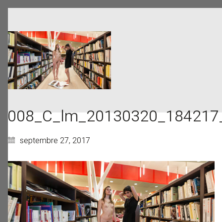
008_C_lm_20130320_184217_
septembre 27, 2017