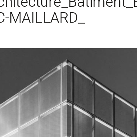
hitecture_Batiment_E
IC-MAILLARD_