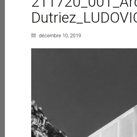
211720_001_Arc
Dutriez_LUDOV
décembre 10, 2019