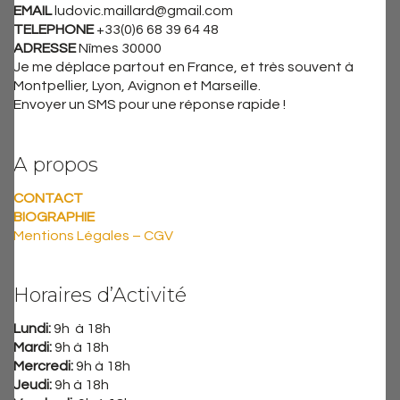
EMAIL
ludovic.maillard@gmail.com
TELEPHONE
+33(0)6 68 39 64 48
ADRESSE
Nîmes 30000
Je me déplace partout en France, et très souvent à
Montpellier, Lyon, Avignon et Marseille.
Envoyer un SMS pour une réponse rapide !
A propos
CONTACT
BIOGRAPHIE
Mentions Légales – CGV
Horaires d’Activité
Lundi:
9h à 18h
Mardi:
9h à 18h
Mercredi:
9h à 18h
Jeudi:
9h à 18h