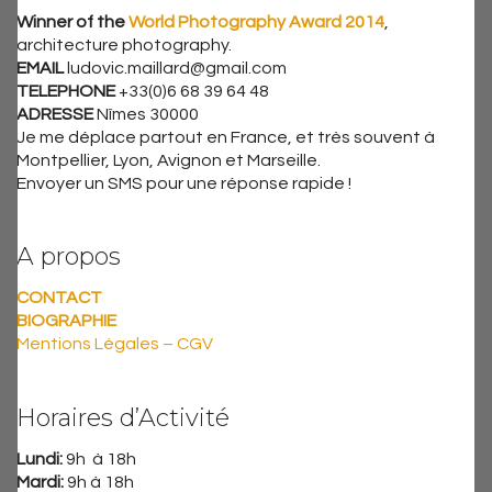
Winner of the
World Photography Award 2014
,
architecture photography.
EMAIL
ludovic.maillard@gmail.com
TELEPHONE
+33(0)6 68 39 64 48
ADRESSE
Nîmes 30000
Je me déplace partout en France, et très souvent à
Montpellier, Lyon, Avignon et Marseille.
Envoyer un SMS pour une réponse rapide !
A propos
CONTACT
BIOGRAPHIE
Mentions Légales – CGV
Horaires d’Activité
Lundi:
9h à 18h
Mardi:
9h à 18h