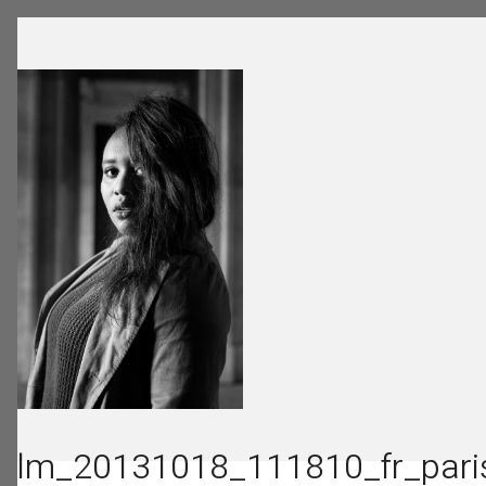
lm_20131018_111810_fr_pari