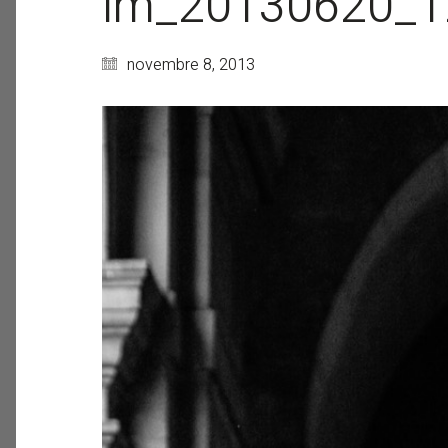
lm_20130620_12
novembre 8, 2013