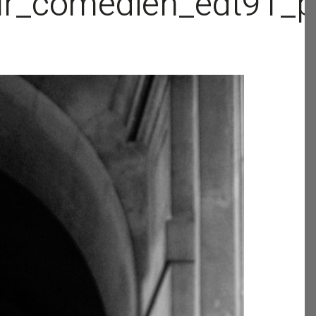
r_comedien_edt91_po