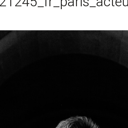
1245_fr_paris_acteu