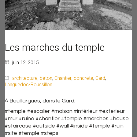
Les marches du temple
juin 12, 2015
architecture
,
beton
,
Chantier
,
concrete
,
Gard
,
Languedoc-Roussillon
À Bouillargues, dans le Gard.
#temple #escalier #maison #intérieur #exterieur
#mur #ruine #chantier #temple #marches #house
#staircase #outside #wall #inside #temple #ruin
#site #temple #steps