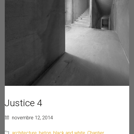
Justice 4
novembre 12, 2014
architecture
,
beton
,
black and white
,
Chantier
,