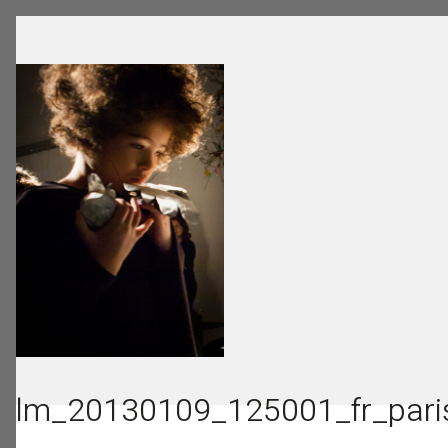
lm_20130109_125001_fr_paris