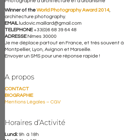
Photographe d’architecture et d’urbanisme
Winner of the
World Photography Award 2014
,
architecture photography.
EMAIL
ludovic.maillard@gmail.com
TELEPHONE
+33(0)6 68 39 64 48
ADRESSE
Nîmes 30000
Je me déplace partout en France, et très souvent à
Montpellier, Lyon, Avignon et Marseille.
Envoyer un SMS pour une réponse rapide !
A propos
CONTACT
BIOGRAPHIE
Mentions Légales – CGV
Horaires d’Activité
Lundi:
9h à 18h