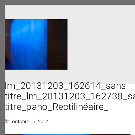
lm_20131203_162614_sans
titre_lm_20131203_162738_s
titre_pano_Rectilinéaire_
octobre 17, 2014